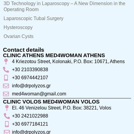
3D Technology in Laparoscopy – A New Dimension in the
Operating Room
Laparoscopic Tubal Surgery
Hysteroscopy
Ovarian Cysts
Contact details
CLINIC ATHENS MED4WOMAN ATHENS
4 Kriezotou Street, Kolonaki, P.O. Box: 10671, Athens
+30 2103390838
+30 6974442107
info@drpolyzos.gr
med4woman@gmail.com
CLINIC VOLOS MED4WOMAN VOLOS
El. 46 Venizelou Street, P.O. Box: 38221, Volos
+30 2421022988
+30 6977184121
info@drpolyzos.gr