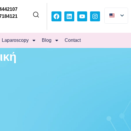
4442107
7184121
Laparoscopy
Blog
Contact
ική