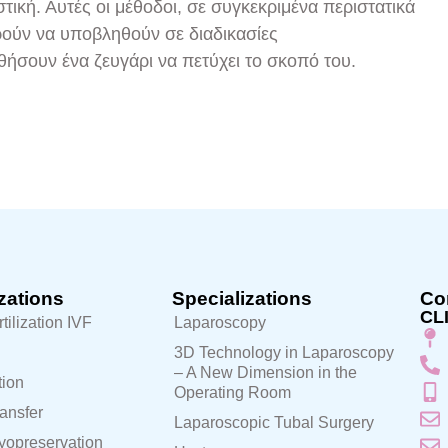
ική. Αυτές οι μέθοδοι, σε συγκεκριμένα περιστατικά
ρούν να υποβληθούν σε διαδικασίες
σουν ένα ζευγάρι να πετύχει το σκοπό του.
zations
Specializations
Con
CL
rtilization IVF
Laparoscopy
3D Technology in Laparoscopy
– A New Dimension in the
ion
Operating Room
ansfer
Laparoscopic Tubal Surgery
yopreservation