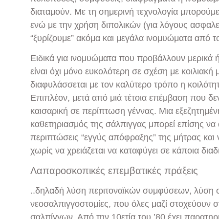
διαταμούν. Με τη σημερινή τεχνολογία μπορούμ
ενώ με την χρήση διπολικών (για λόγους ασφαλε
“ξυρίζουμε” ακόμα και μεγάλα ινομυώματα από τ
Ειδικά για ινομυώματα που προβάλλουν μερικά ή
είναι όχι μόνο ευκολότερη σε σχέση με κοιλιακή
διαφυλάσσεται με τον καλύτερο τρόπο η κοιλότ
Επιπλέον, μετά από μιά τέτοια επέμβαση που δεν 
καισαρική σε περίπτωση γέννας. Μια εξεζητημέν
καθετηριασμός της σάλπιγγας μπορεί επίσης να
περιπτώσεις “εγγύς απόφραξης” της μήτρας και ν
χωρίς να χρειάζεται να καταφύγει σε κάποια δια
Λαπαροσκοπικές επεμβατικές πράξεις
..δηλαδή λύση περιτοναϊκών συμφύσεων, λύση 
νεοσαλπιγγοστομίες, που όλες μαζί στοχεύουν σ
σαλπίγγων. Από την 10ετία του ’80 έχει παρατη