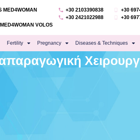
NS MED4WOMAN
+30 2103390838
+30 697
+30 2421022988
+30 697
S MED4WOMAN VOLOS
Fertility
Pregnancy
Diseases & Techniques
απαραγωγική Χειρουργ