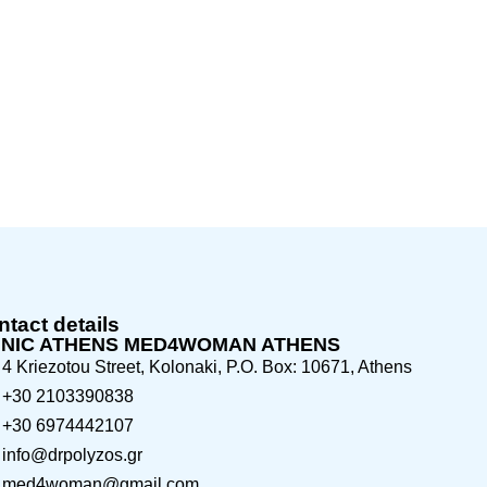
tact details
INIC ATHENS MED4WOMAN ATHENS
4 Kriezotou Street, Kolonaki, P.O. Box: 10671, Athens
+30 2103390838
+30 6974442107
info@drpolyzos.gr
med4woman@gmail.com