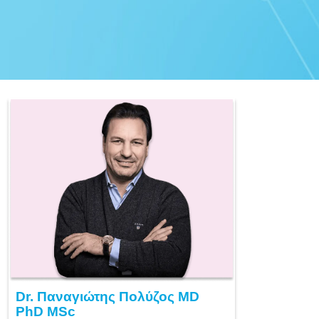
Dr. Παναγιώτης Πολύζος MD
PhD MSc