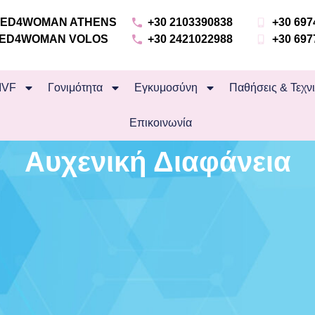
 MED4WOMAN ATHENS
+30 2103390838
+30 697
 MED4WOMAN VOLOS
+30 2421022988
+30 697
IVF
Γονιμότητα
Εγκυμοσύνη
Παθήσεις & Τεχν
Επικοινωνία
Aυχενική Διαφάνεια