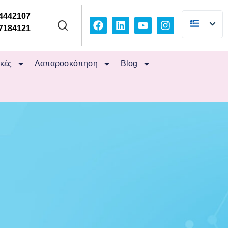
4442107
7184121
ικές
Λαπαροσκόπηση
Blog