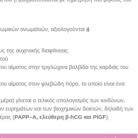
σωμικών ανωμαλιών, αξιολογούνται
4
ς της αυχενικής διαφάνειας
στού
του αίματος στην τριγλώχινα βαλβίδα της καρδιάς του
του αίματος στον φλεβώδη πόρο, το οποίο είναι ένα
έρα) γίνεται ο τελικός υπολογισμός των κινδύνων.
ν ευρημάτων και των βιοχημικών δεικτών, δηλαδή των
έρας (
PAPP
–
A
, ελεύθερη β-
hCG
και
PlGF
).