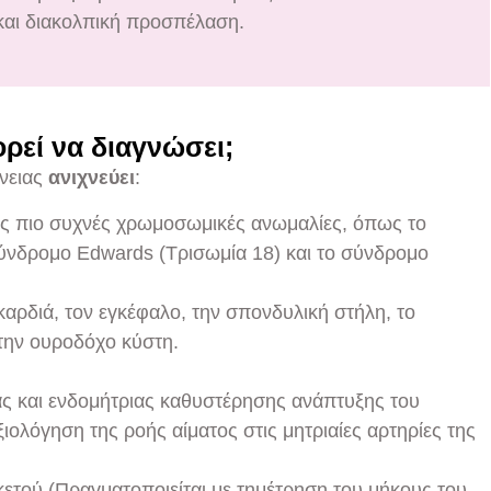
 και διακολπική προσπέλαση.
ορεί να διαγνώσει;
νειας
ανιχνεύει
:
ις πιο συχνές χρωμοσωμικές ανωμαλίες, όπως το
ύνδρομο Edwards (Τρισωμία 18) και το σύνδρομο
αρδιά, τον εγκέφαλο, την σπονδυλική στήλη, το
 την ουροδόχο κύστη.
ς και ενδομήτριας καθυστέρησης ανάπτυξης του
ιολόγηση της ροής αίματος στις μητριαίες αρτηρίες της
ετού (Πραγματοποιείται με τημέτρηση του μήκους του