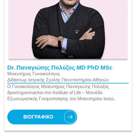
Dr. Παναγιώτης Πολύζος MD PhD MSc
Μαιευτήρας Γυναικολόγος
Διδάκτωρ Ιατρικής Σχολής Πανεπιστημίου Αθηνών
Ο Γυναικολόγος Μαιευτήρας Παναγιώτης Πολύζος
δραστηριοποιείται στο Institute of Life – Μονάδα
Εξωσωματικής Γονιμοποίησης του Μαιευτηρίου Ιασώ.