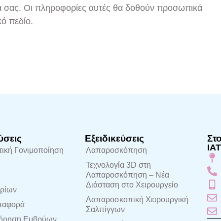
μά σας. Οι πληροφορίες αυτές θα δοθούν προσωπικά
κό πεδίο.
ύσεις
Εξειδικεύσεις
Στ
ΙΑ
ική Γονιμοποίηση
Λαπαροσκόπηση
Τεχνολογία 3D στη
Λαπαροσκόπηση – Νέα
Διάσταση στο Χειρουργείο
ρίων
Λαπαροσκοπική Χειρουργική
ταφορά
Σαλπίγγων
ήρηση Εμβρύων