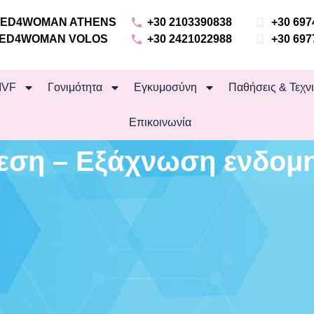
 MED4WOMAN ATHENS
+30 2103390838
+30 697
 MED4WOMAN VOLOS
+30 2421022988
+30 697
IVF
Γονιμότητα
Εγκυμοσύνη
Παθήσεις & Τεχν
Επικοινωνία
εση – Εξάχνωση ενδομη