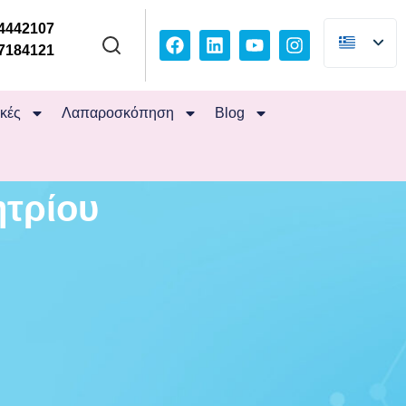
4442107
7184121
ικές
Λαπαροσκόπηση
Blog
τρίου