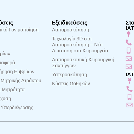
ύσεις
Εξειδικεύσεις
Στ
ΙΑ
ική Γονιμοποίηση
Λαπαροσκόπηση
Τεχνολογία 3D στη
Λαπαροσκόπηση – Νέα
Διάσταση στο Χειρουργείο
ρίων
Λαπαροσκοπική Χειρουργική
ταφορά
Σαλπίγγων
ήρηση Εμβρύων
ΙΑ
Υστεροσκόπηση
Μητρικής Ατράκτου
Κύστεις Ωοθηκών
 Μητρότητα
γχυση
 Υπερδιέγερσης