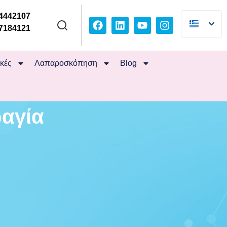
4442107
7184121
ικές
Λαπαροσκόπηση
Blog
αγία