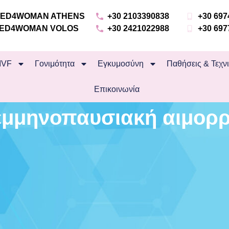
 MED4WOMAN ATHENS
+30 2103390838
+30 697
 MED4WOMAN VOLOS
+30 2421022988
+30 697
IVF
Γονιμότητα
Εγκυμοσύνη
Παθήσεις & Τεχν
Επικοινωνία
εμμηνοπαυσιακή αιμορρ