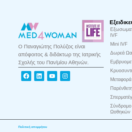
Εξειδικε
Εξωσωματ
IVF
Mini IVF
Ο Παναγιώτης Πολύζος είναι
Δωρεά Ωα
απόφοιτος & διδάκτωρ της Ιατρικής
Εμβρυομε
Σχολής του Παν/μίου Αθηνών.
Κρυοσυντ
Μεταφορά 
Παρένθετη
Σπερματέ
Σύνδρομο
Ωοθηκών
Πολιτική απορρήτου